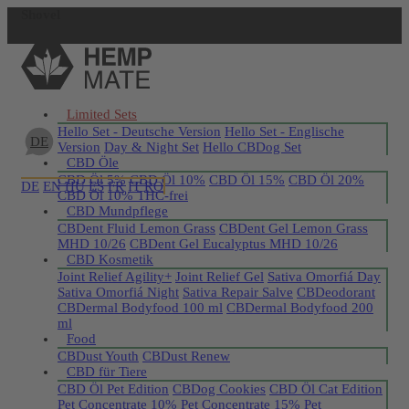
Shovel
Jetzt registrieren
Limited Sets
Hello Set - Deutsche Version
Hello Set - Englische
DE
Version
Day & Night Set
Hello CBDog Set
CBD Öle
CBD Öl 5%
CBD Öl 10%
CBD Öl 15%
CBD Öl 20%
DE
EN
HU
ES
FR
IT
RO
CBD Öl 10% THC-frei
CBD Mundpflege
CBDent Fluid Lemon Grass
CBDent Gel Lemon Grass
MHD 10/26
CBDent Gel Eucalyptus MHD 10/26
CBD Kosmetik
Joint Relief Agility+
Joint Relief Gel
Sativa Omorfiá Day
Sativa Omorfiá Night
Sativa Repair Salve
CBDeodorant
CBDermal Bodyfood 100 ml
CBDermal Bodyfood 200
ml
Food
CBDust Youth
CBDust Renew
CBD für Tiere
CBD Öl Pet Edition
CBDog Cookies
CBD Öl Cat Edition
Pet Concentrate 10%
Pet Concentrate 15%
Pet