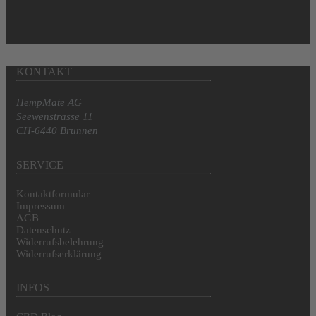
CBDust Youth
Mehr erfahren
In den Warenkorb
KONTAKT
HempMate AG
Seewenstrasse 11
CH-6440 Brunnen
SERVICE
Kontaktformular
Impressum
AGB
Datenschutz
Widerrufsbelehrung
Widerrufserklärung
INFOS